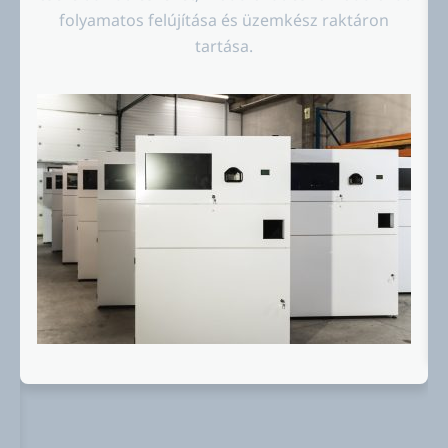
folyamatos felújítása és üzemkész raktáron
tartása.