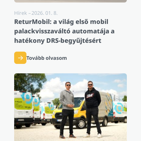
Hírek
–
2026. 01. 8.
ReturMobil: a világ első mobil
palackvisszaváltó automatája a
hatékony DRS-begyűjtésért
Tovább olvasom