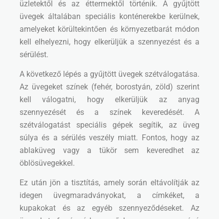
üzletektől és az éttermektől történik. A gyűjtött
üvegek általában speciális konténerekbe kerülnek,
amelyeket körültekintően és környezetbarát módon
kell elhelyezni, hogy elkerüljük a szennyezést és a
sérülést.
A következő lépés a gyűjtött üvegek szétválogatása.
Az üvegeket színek (fehér, borostyán, zöld) szerint
kell válogatni, hogy elkerüljük az anyag
szennyezését és a színek keveredését. A
szétválogatást speciális gépek segítik, az üveg
súlya és a sérülés veszély miatt. Fontos, hogy az
ablaküveg vagy a tükör sem keveredhet az
öblösüvegekkel.
Ez után jön a tisztítás, amely során eltávolítják az
idegen üvegmaradványokat, a címkéket, a
kupakokat és az egyéb szennyeződéseket. Az