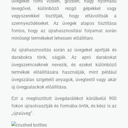
üvegeket forró vízben, gőzben, nagy nyomású
levegővel, különböző rezgő gépekkel vagy
vegyszerekkel tisztítják, hogy eltávolítsák a
szennyeződéseket. Az üvegek alapos tisztítása
fontos, hogy az újrahasznosítási folyamat során
minőségi termékeket lehessen előállítani.
Az újrahasznosítás során az üvegeket aprítják és
darabokra törik, vágják. Az apró darabokat
üvegszemcséknek nevezik, és ezeket különböző
termékek előállítására használják, mint például
üvegszálas szigetelő anyagok, üvegtextil vagy akár
új üvegpalackok előállítása.
Ezt a megtisztított üvegdarálékot körülbelül 900
fokon újraolvasztják és formába öntik, és kész is az
„újraüveg”.