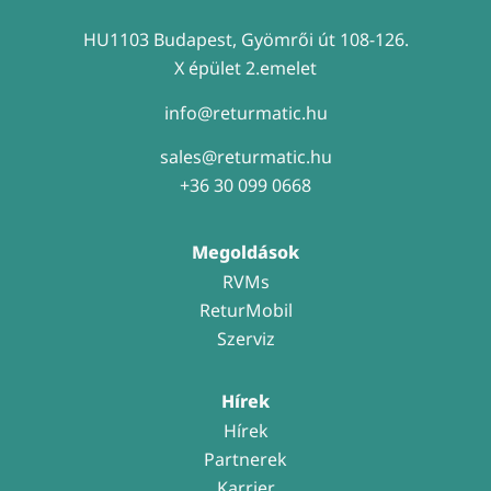
HU1103 Budapest, Gyömrői út 108-126.
X épület 2.emelet
info@returmatic.hu
sales@returmatic.hu
+36 30 099 0668
Megoldások
RVMs
ReturMobil
Szerviz
Hírek
Hírek
Partnerek
Karrier