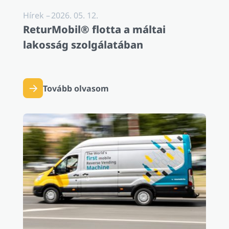
Hírek
–
2026. 05. 12.
ReturMobil® flotta a máltai
lakosság szolgálatában
Tovább olvasom