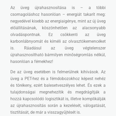
Az üveg újrahasznosítása is – a többi
csomagoláshoz hasonlóan – energiát takarít meg:
negyedével kisebb az energiaigénye, mint az új üveg
előállításának, köszönhetően az alacsonyabb
olvadáspontnak. Ez csökkenti az üveg
karbonlábnyomát és kíméli az olvasztókemencéket
is. Ráadásul az üveg végtelenszer
újrahasznosítható bármilyen minőségromlás nélkül,
hasonlóan a fémekhez!
De az üveg esetében is felmerülnek kihívások. Az
üveg a PET-hez és a fémdobozokhoz képest nehéz
és törékeny, ezért balesetveszélyes lehet. És ezek a
tulajdonságai megnehezítik és megdrágítják a
hozzá kapcsolódó logisztikát is, illetve komplikálják
az újrahasznosítás során a kezelését, válogatását,
tisztítását, de már a visszagyűjtését is.